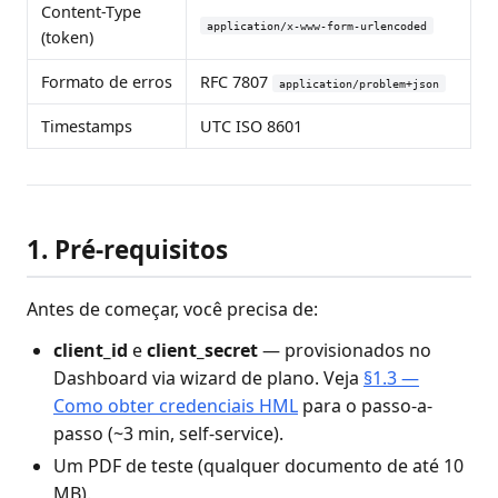
Content-Type
application/x-www-form-urlencoded
(token)
Formato de erros
RFC 7807
application/problem+json
Timestamps
UTC ISO 8601
1. Pré-requisitos
Antes de começar, você precisa de:
client_id
e
client_secret
— provisionados no
Dashboard via wizard de plano. Veja
§1.3 —
Como obter credenciais HML
para o passo-a-
passo (~3 min, self-service).
Um PDF de teste (qualquer documento de até 10
MB).