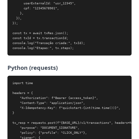
      userExternalId: "usr_12345",

      cpf: "12345678901",

    },

  }),

});

const tx = await txRes.json();

const txId = tx.transactionId;

console.log("Transação criada:", txId);

console.log("Etapas:", tx.steps);
Python (requests)
import time

headers = {

    "Authorization": f"Bearer {access_token}",

    "Content-Type": "application/json",

    "X-Idempotency-Key": f"quickstart-{int(time.time())}",

}

tx_resp = requests.post(f"{BASE_URL}/v1/transactions", headers=heade
    "purpose": "DOCUMENT_SIGNATURE",

    "policy": {"profile": "CLICK_ONLY"},

    "signer": {
