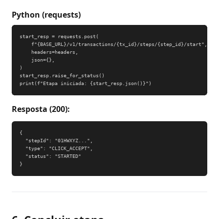
Python (requests)
start_resp = requests.post(

    f"{BASE_URL}/v1/transactions/{tx_id}/steps/{step_id}/start",

    headers=headers,

    json={},

)

start_resp.raise_for_status()

print(f"Etapa iniciada: {start_resp.json()}")
Resposta (200):
{

  "stepId": "01HWXYZ...",

  "type": "CLICK_ACCEPT",

  "status": "STARTED"

}