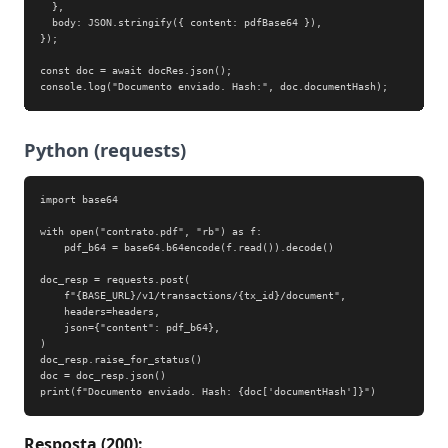
  },

  body: JSON.stringify({ content: pdfBase64 }),

});

const doc = await docRes.json();

console.log("Documento enviado. Hash:", doc.documentHash);
Python (requests)
import base64

with open("contrato.pdf", "rb") as f:

    pdf_b64 = base64.b64encode(f.read()).decode()

doc_resp = requests.post(

    f"{BASE_URL}/v1/transactions/{tx_id}/document",

    headers=headers,

    json={"content": pdf_b64},

)

doc_resp.raise_for_status()

doc = doc_resp.json()

print(f"Documento enviado. Hash: {doc['documentHash']}")
Resposta (200):