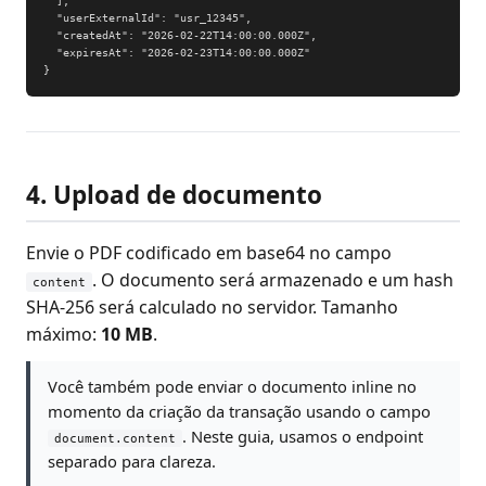
  ],

  "userExternalId": "usr_12345",

  "createdAt": "2026-02-22T14:00:00.000Z",

  "expiresAt": "2026-02-23T14:00:00.000Z"

}
4. Upload de documento
Envie o PDF codificado em base64 no campo
. O documento será armazenado e um hash
content
SHA-256 será calculado no servidor. Tamanho
máximo:
10 MB
.
Você também pode enviar o documento inline no
momento da criação da transação usando o campo
. Neste guia, usamos o endpoint
document.content
separado para clareza.