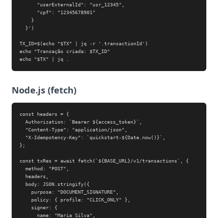
      "userExternalId": "usr_12345",

      "cpf": "12345678901"

    }

  }')

TX_ID=$(echo "$TX" | jq -r '.transactionId')

echo "Transação criada: $TX_ID"

echo "$TX" | jq .
Node.js (fetch)
const headers = {

  Authorization: `Bearer ${access_token}`,

  "Content-Type": "application/json",

  "X-Idempotency-Key": `quickstart-${Date.now()}`,

};

const txRes = await fetch(`${BASE_URL}/v1/transactions`, {

  method: "POST",

  headers,

  body: JSON.stringify({

    purpose: "DOCUMENT_SIGNATURE",

    policy: { profile: "CLICK_ONLY" },

    signer: {

      name: "Maria Silva",
