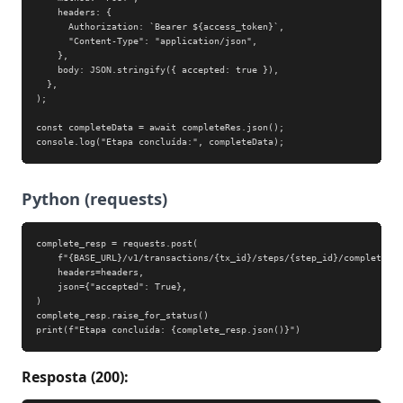
    headers: {

      Authorization: `Bearer ${access_token}`,

      "Content-Type": "application/json",

    },

    body: JSON.stringify({ accepted: true }),

  },

);

const completeData = await completeRes.json();

console.log("Etapa concluída:", completeData);
Python (requests)
complete_resp = requests.post(

    f"{BASE_URL}/v1/transactions/{tx_id}/steps/{step_id}/complete",

    headers=headers,

    json={"accepted": True},

)

complete_resp.raise_for_status()

print(f"Etapa concluída: {complete_resp.json()}")
Resposta (200):