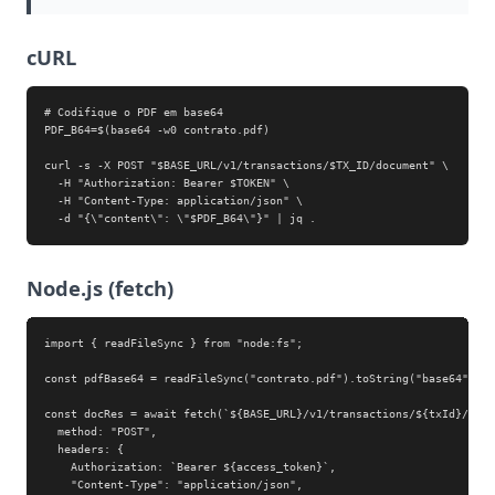
cURL
# Codifique o PDF em base64

PDF_B64=$(base64 -w0 contrato.pdf)

curl -s -X POST "$BASE_URL/v1/transactions/$TX_ID/document" \

  -H "Authorization: Bearer $TOKEN" \

  -H "Content-Type: application/json" \

  -d "{\"content\": \"$PDF_B64\"}" | jq .
Node.js (fetch)
import { readFileSync } from "node:fs";

const pdfBase64 = readFileSync("contrato.pdf").toString("base64");

const docRes = await fetch(`${BASE_URL}/v1/transactions/${txId}/docu
  method: "POST",

  headers: {

    Authorization: `Bearer ${access_token}`,

    "Content-Type": "application/json",
