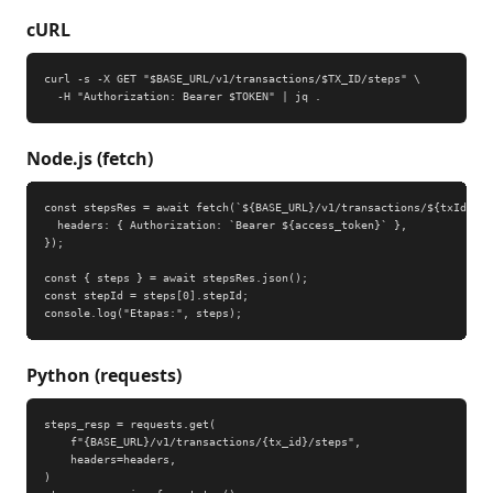
cURL
curl -s -X GET "$BASE_URL/v1/transactions/$TX_ID/steps" \

  -H "Authorization: Bearer $TOKEN" | jq .
Node.js (fetch)
const stepsRes = await fetch(`${BASE_URL}/v1/transactions/${txId}/st
  headers: { Authorization: `Bearer ${access_token}` },

});

const { steps } = await stepsRes.json();

const stepId = steps[0].stepId;

console.log("Etapas:", steps);
Python (requests)
steps_resp = requests.get(

    f"{BASE_URL}/v1/transactions/{tx_id}/steps",

    headers=headers,

)
