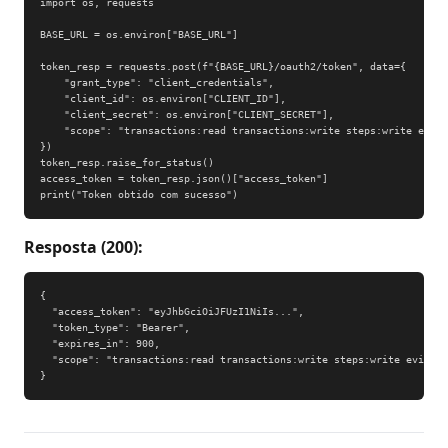
import os, requests

BASE_URL = os.environ["BASE_URL"]

token_resp = requests.post(f"{BASE_URL}/oauth2/token", data={

    "grant_type": "client_credentials",

    "client_id": os.environ["CLIENT_ID"],

    "client_secret": os.environ["CLIENT_SECRET"],

    "scope": "transactions:read transactions:write steps:write evide
})

token_resp.raise_for_status()

access_token = token_resp.json()["access_token"]

print("Token obtido com sucesso")
Resposta (200):
{

  "access_token": "eyJhbGciOiJFUzI1NiIs...",

  "token_type": "Bearer",

  "expires_in": 900,

  "scope": "transactions:read transactions:write steps:write evidenc
}