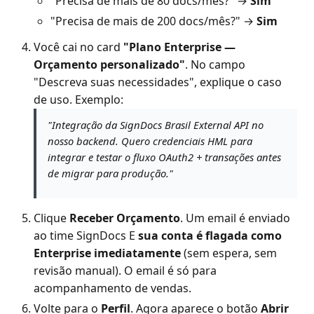
"Precisa de mais de 80 docs/mês?" →
Sim
"Precisa de mais de 200 docs/mês?" →
Sim
Você cai no card
"Plano Enterprise —
Orçamento personalizado"
. No campo
"Descreva suas necessidades", explique o caso
de uso. Exemplo:
"Integração da SignDocs Brasil External API no
nosso backend. Quero credenciais HML para
integrar e testar o fluxo OAuth2 + transações antes
de migrar para produção."
Clique
Receber Orçamento
. Um email é enviado
ao time SignDocs E
sua conta é flagada como
Enterprise imediatamente
(sem espera, sem
revisão manual). O email é só para
acompanhamento de vendas.
Volte para o
Perfil
. Agora aparece o botão
Abrir