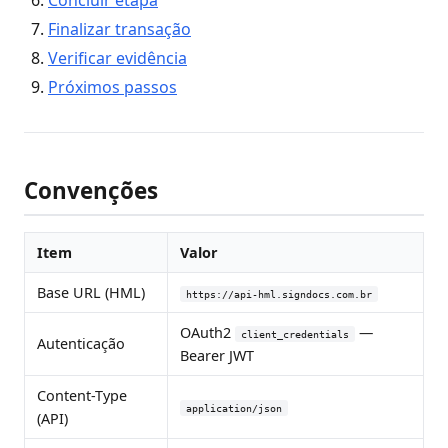
Concluir etapa
Finalizar transação
Verificar evidência
Próximos passos
Convenções
Item
Valor
Base URL (HML)
https://api-hml.signdocs.com.br
OAuth2
—
client_credentials
Autenticação
Bearer JWT
Content-Type
application/json
(API)