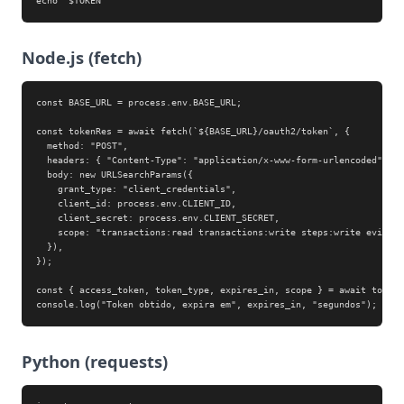
echo "$TOKEN"
Node.js (fetch)
const BASE_URL = process.env.BASE_URL;

const tokenRes = await fetch(`${BASE_URL}/oauth2/token`, {

  method: "POST",

  headers: { "Content-Type": "application/x-www-form-urlencoded" },

  body: new URLSearchParams({

    grant_type: "client_credentials",

    client_id: process.env.CLIENT_ID,

    client_secret: process.env.CLIENT_SECRET,

    scope: "transactions:read transactions:write steps:write evidenc
  }),

});

const { access_token, token_type, expires_in, scope } = await tokenR
console.log("Token obtido, expira em", expires_in, "segundos");
Python (requests)