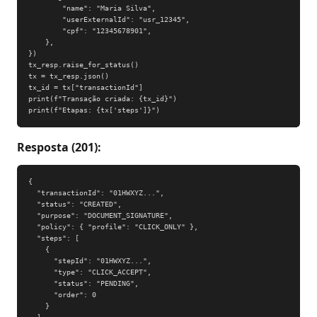
        "name": "Maria Silva",

        "userExternalId": "usr_12345",

        "cpf": "12345678901",

    },

})

tx_resp.raise_for_status()

tx = tx_resp.json()

tx_id = tx["transactionId"]

print(f"Transação criada: {tx_id}")

print(f"Etapas: {tx['steps']}")
Resposta (201):
{

  "transactionId": "01HWXYZ...",

  "status": "CREATED",

  "purpose": "DOCUMENT_SIGNATURE",

  "policy": { "profile": "CLICK_ONLY" },

  "steps": [

    {

      "stepId": "01HWXYZ...",

      "type": "CLICK_ACCEPT",

      "status": "PENDING",

      "order": 0

    }
