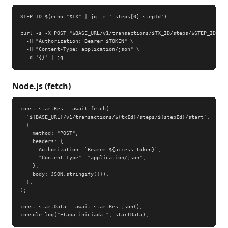
STEP_ID=$(echo "$TX" | jq -r '.steps[0].stepId')

curl -s -X POST "$BASE_URL/v1/transactions/$TX_ID/steps/$STEP_ID/sta
  -H "Authorization: Bearer $TOKEN" \

  -H "Content-Type: application/json" \

  -d '{}' | jq .
Node.js (fetch)
const startRes = await fetch(

  `${BASE_URL}/v1/transactions/${txId}/steps/${stepId}/start`,

  {

    method: "POST",

    headers: {

      Authorization: `Bearer ${access_token}`,

      "Content-Type": "application/json",

    },

    body: JSON.stringify({}),

  },

);

const startData = await startRes.json();

console.log("Etapa iniciada:", startData);