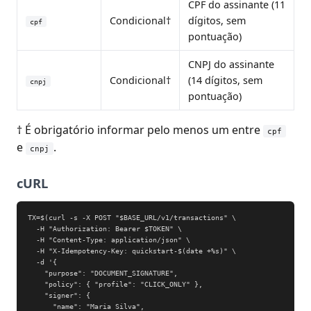
CPF do assinante (11
Condicional†
dígitos, sem
cpf
pontuação)
CNPJ do assinante
Condicional†
(14 dígitos, sem
cnpj
pontuação)
† É obrigatório informar pelo menos um entre
cpf
e
.
cnpj
cURL
TX=$(curl -s -X POST "$BASE_URL/v1/transactions" \

  -H "Authorization: Bearer $TOKEN" \

  -H "Content-Type: application/json" \

  -H "X-Idempotency-Key: quickstart-$(date +%s)" \

  -d '{

    "purpose": "DOCUMENT_SIGNATURE",

    "policy": { "profile": "CLICK_ONLY" },

    "signer": {

      "name": "Maria Silva",
