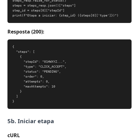
steps_resp.raise_for_status()

steps = steps_resp.json()["steps"]

step_id = steps[0]["stepId"]

print(f"Etapa a iniciar: {step_id} ({steps[0]['type']})")
Resposta (200):
{

  "steps": [

    {

      "stepId": "01HWXYZ...",

      "type": "CLICK_ACCEPT",

      "status": "PENDING",

      "order": 0,

      "attempts": 0,

      "maxAttempts": 10

    }

  ]

}
5b. Iniciar etapa
cURL