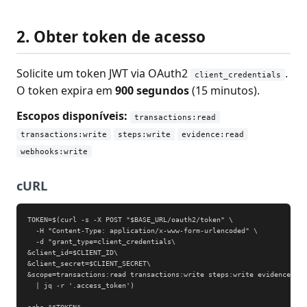
2. Obter token de acesso
Solicite um token JWT via OAuth2
.
client_credentials
O token expira em
900 segundos
(15 minutos).
Escopos disponíveis:
transactions:read
transactions:write
steps:write
evidence:read
webhooks:write
cURL
TOKEN=$(curl -s -X POST "$BASE_URL/oauth2/token" \

  -H "Content-Type: application/x-www-form-urlencoded" \

  -d "grant_type=client_credentials\

&client_id=$CLIENT_ID\

&client_secret=$CLIENT_SECRET\

&scope=transactions:read transactions:write steps:write evidence:rea
  | jq -r '.access_token')
