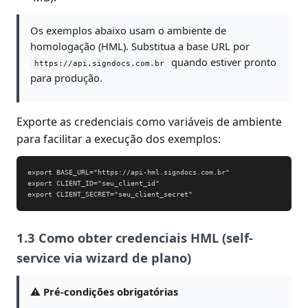
Os exemplos abaixo usam o ambiente de
homologação (HML). Substitua a base URL por
quando estiver pronto
https://api.signdocs.com.br
para produção.
Exporte as credenciais como variáveis de ambiente
para facilitar a execução dos exemplos:
export BASE_URL="https://api-hml.signdocs.com.br"

export CLIENT_ID="seu_client_id"

export CLIENT_SECRET="seu_client_secret"
1.3 Como obter credenciais HML (self-
service via wizard de plano)
⚠️
Pré-condições obrigatórias