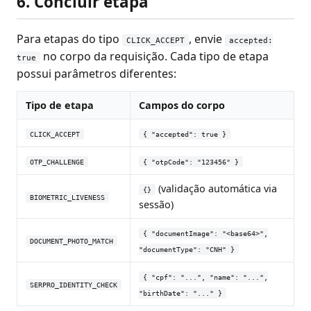
6. Concluir etapa
Para etapas do tipo
, envie
CLICK_ACCEPT
accepted:
no corpo da requisição. Cada tipo de etapa
true
possui parâmetros diferentes:
Tipo de etapa
Campos do corpo
CLICK_ACCEPT
{ "accepted": true }
OTP_CHALLENGE
{ "otpCode": "123456" }
(validação automática via
{}
BIOMETRIC_LIVENESS
sessão)
{ "documentImage": "<base64>",
DOCUMENT_PHOTO_MATCH
"documentType": "CNH" }
{ "cpf": "...", "name": "...",
SERPRO_IDENTITY_CHECK
"birthDate": "..." }