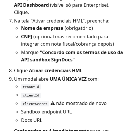
API Dashboard
(visível só para Enterprise).
Clique.
Na tela "Ativar credenciais HML", preencha:
Nome da empresa
(obrigatório)
CNPJ
(opcional mas recomendado para
integrar com nota fiscal/cobrança depois)
Marque
"Concordo com os termos de uso da
API sandbox SignDocs"
Clique
Ativar credenciais HML
.
Um modal abre
UMA ÚNICA VEZ
com:
tenantId
clientId
⚠️ não mostrado de novo
clientSecret
Sandbox endpoint URL
Docs URL