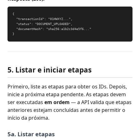
{

  "transactionId": "01HWXYZ...",

  "status": "DOCUMENT_UPLOADED",

  "documentHash": "sha256:a1b2c3d4e5f6..."

}
5. Listar e iniciar etapas
Primeiro, liste as etapas para obter os IDs. Depois,
inicie a próxima etapa pendente. As etapas devem
ser executadas
em ordem
— a API valida que etapas
anteriores estejam concluídas antes de permitir o
início da próxima.
5a. Listar etapas