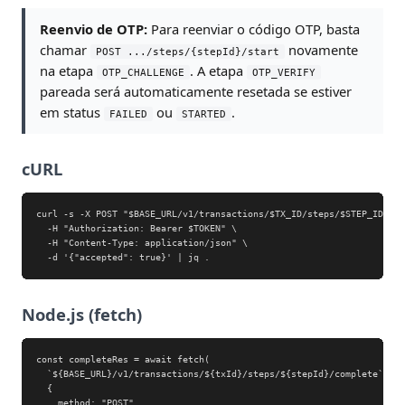
Reenvio de OTP:
Para reenviar o código OTP, basta
chamar
novamente
POST .../steps/{stepId}/start
na etapa
. A etapa
OTP_CHALLENGE
OTP_VERIFY
pareada será automaticamente resetada se estiver
em status
ou
.
FAILED
STARTED
cURL
curl -s -X POST "$BASE_URL/v1/transactions/$TX_ID/steps/$STEP_ID/com
  -H "Authorization: Bearer $TOKEN" \

  -H "Content-Type: application/json" \

  -d '{"accepted": true}' | jq .
Node.js (fetch)
const completeRes = await fetch(

  `${BASE_URL}/v1/transactions/${txId}/steps/${stepId}/complete`,

  {

    method: "POST",
