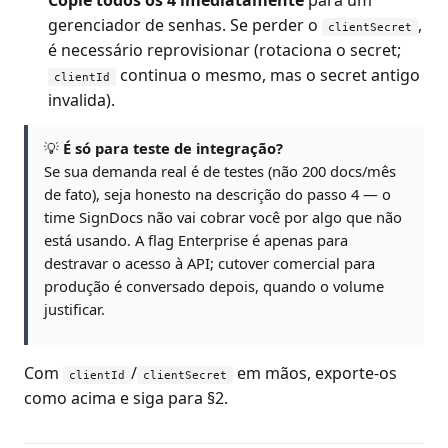
Copie todos os 4 imediatamente
para um
gerenciador de senhas. Se perder o
,
clientSecret
é necessário reprovisionar (rotaciona o secret;
continua o mesmo, mas o secret antigo
clientId
invalida).
💡
É só para teste de integração?
Se sua demanda real é de testes (não 200 docs/mês
de fato), seja honesto na descrição do passo 4 — o
time SignDocs não vai cobrar você por algo que não
está usando. A flag Enterprise é apenas para
destravar o acesso à API; cutover comercial para
produção é conversado depois, quando o volume
justificar.
Com
/
em mãos, exporte-os
clientId
clientSecret
como acima e siga para §2.